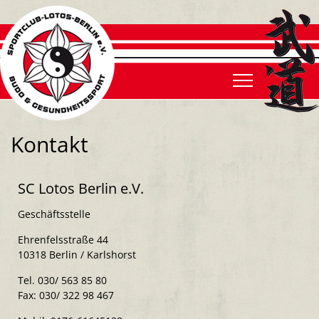
Was ist Karate?
Judo
Was ist Judo?
Was ist Ju Jutsu?
Behinderten SV
Was ist Behinderten SV
Vereinsgeschichte
Beitrittsformular
Aktuelles
Aktuelles
Aktuelles
Galerie
Der Vorstand
Gebührenordnung
Galerie
Galerie
Galerie
Trainingszeiten
Ehrenmitglieder
Satzung
Kontakt
Trainingszeiten
Trainingszeiten
Trainingszeiten
Trainer
Kinderschutz
SC Lotos Berlin e.V.
Trainer
Trainer
Trainer
Kontakt
Geschäftsstelle
Ehrenfelsstraße 44
10318 Berlin / Karlshorst
Tel. 030/ 563 85 80
Fax: 030/ 322 98 467