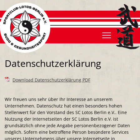
Was ist Karate?
Judo
Was ist Judo?
Was ist Ju Jutsu?
Behinderten SV
Was ist Behinderten SV
Vereinsgeschichte
Beitrittsformular
Aktuelles
Aktuelles
Aktuelles
Galerie
Der Vorstand
Gebührenordnung
Galerie
Galerie
Galerie
Trainingszeiten
Ehrenmitglieder
Satzung
Datenschutzerklärung
Trainingszeiten
Trainingszeiten
Trainingszeiten
Trainer
Kinderschutz
Download Datenschutzerklärung PDF
Trainer
Trainer
Trainer
Kontakt
Wir freuen uns sehr über Ihr Interesse an unserem
Unternehmen. Datenschutz hat einen besonders hohen
Stellenwert für den Vorstand des SC Lotos Berlin e.V.. Eine
Nutzung der Internetseiten der SC Lotos Berlin e.V. ist
grundsätzlich ohne jede Angabe personenbezogener Daten
möglich. Sofern eine betroffene Person besondere Services
unseres Unternehmens über unsere Internetseite in