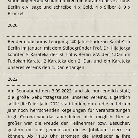
Sindelfingen/Deutschland holten die Karateka des SC Lotos
Berlin e.V. sage und schreibe 4 x Gold, 4 x Silber & 9 x
Bronze!
2020
Bei dem Jubiläums Lehrgang "40 Jahre Fudokan Karate" in
Berlin im Januar, mit dem Stilbegründer Prof. Dr. Ilija Jorga
konnten 5 Karateka des SC Lotos Berlin e.V. den 1.Dan im
Fudokan Karate, 2 Karateka den 2. Dan und ein Karateka
unseres Vereins den 4. Dan erlangen.
2022
Am Sonnabend den 3.09.2022 fand sie nun endlich statt,
die große Geburtstagssause unseres Vereins. Eigentlich
sollte die Feier ja in 2021 statt finden, durch die im letzten
Jahr noch herrschenden Regelungen für Veranstaltungen
bzgl. Corona war das aber leider nicht möglich. Um so
größer war die Freude der Teilnehmer bzw. Besucher,
gestern mit uns gemeinsam dieses Jubiläum feiern zu
können. Ab 11.30 Uhr strömten die Mitglieder & ihre