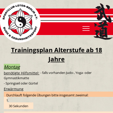
Was ist Karate?
Judo
Was ist Judo?
Was ist Ju Jutsu?
Behinderten SV
Was ist Behinderten SV
Vereinsgeschichte
Beitrittsformular
Aktuelles
Aktuelles
Aktuelles
Galerie
Der Vorstand
Gebührenordnung
Galerie
Galerie
Galerie
Trainingszeiten
Ehrenmitglieder
Satzung
Trainingsplan Alterstufe ab 18
Jahre
Trainingszeiten
Trainingszeiten
Trainingszeiten
Trainer
Kinderschutz
Montag
- falls vorhanden Judo-, Yoga- oder
benötigte Hilfsmittel:
Trainer
Trainer
Trainer
Kontakt
Gymnastikmatte
- Springseil oder Gürtel
Erwärmung
Durchlauft folgende Übungen bitte insgesamt zweimal:
1.
30 Sekunden