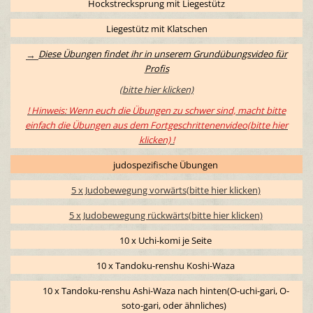
Hockstrecksprung mit Liegestütz
Liegestütz mit Klatschen
Diese Übungen findet ihr in unserem Grundübungsvideo für
→
Profis
(bitte hier klicken)
! Hinweis: Wenn euch die Übungen zu schwer sind, macht bitte
einfach die Übungen aus dem
Fortgeschrittenen
video(bitte hier
klicken) !
judospezifische Übungen
5 x Judobewegung vorwärts
(bitte hier klicken)
5 x Judobewegung rückwärts
(bitte hier klicken)
10 x Uchi-komi je Seite
10 x Tandoku-renshu Koshi-Waza
10 x Tandoku-renshu Ashi-Waza nach hinten(O-uchi-gari, O-
soto-gari, oder ähnliches)